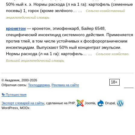
50% ный к. э. Нормы расхода (л на 1 га): картофель (семенные
посевы) 1, горох (кроме зелёного… …
Сельско-хозяйственный
энциклопедический словарь
кронетон
— кронетон, этиофенкарб, Байер 6548,
специфический инсектицид системного действия. Применяется
против тлей, в том числе устойчивых к фосфорорганическим
инсектицидам. Выпускают 50% ный концентрат эмульсии.
Нормы расхода (л на 1 га): картофель… …
Сельское хозяйство.
Большой энциклопедический словарь
© Академик, 2000-2026
18+
Обратная связь:
Техподдержка
,
Реклама на сайте
👣 Путешествия
Экспорт словарей на сайты
, сделанные на PHP,
Joomla,
Drupal,
WordPress, MODx.