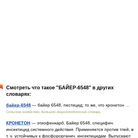
Смотреть что такое "БАЙЕР-6548" в других
словарях:
байер-6548
— байер 6548, пестицид; то же, что кронетон …
Сельское хозяйство. Большой энциклопедический словарь
КРОНЕТОН
— этиофенкарб, Байер 6548, специфич.
инсектицид системного действия. Применяется против тлей, в
т. ч. устойчивых к фосфорорганич. инсектицидам. Выпускают